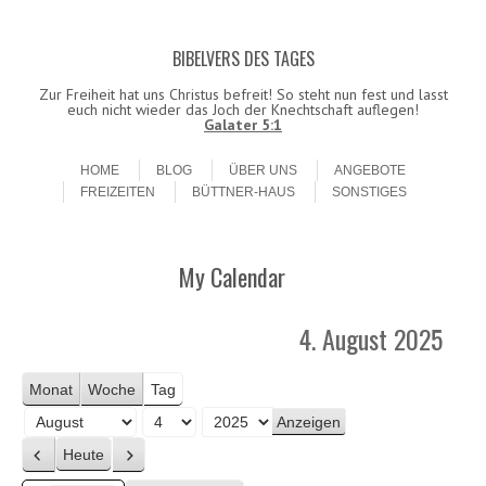
BIBELVERS DES TAGES
Datenschutzerklärung!
Ok
Zur Freiheit hat uns Christus befreit! So steht nun fest und lasst
euch nicht wieder das Joch der Knechtschaft auflegen!
Galater 5:1
Skip to content
Menu
HOME
BLOG
ÜBER UNS
ANGEBOTE
FREIZEITEN
BÜTTNER-HAUS
SONSTIGES
My Calendar
4. August 2025
Monat
Woche
Tag
M
T
J
Heute
o
a
a
Z
W
n
g
h
u
e