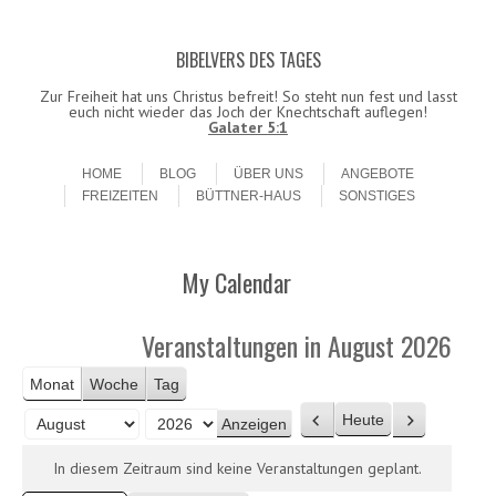
BIBELVERS DES TAGES
Datenschutzerklärung!
Ok
Zur Freiheit hat uns Christus befreit! So steht nun fest und lasst
euch nicht wieder das Joch der Knechtschaft auflegen!
Galater 5:1
Skip to content
Menu
HOME
BLOG
ÜBER UNS
ANGEBOTE
FREIZEITEN
BÜTTNER-HAUS
SONSTIGES
My Calendar
Veranstaltungen in August 2026
Monat
Woche
Tag
Heute
Z
W
M
J
u
e
o
a
In diesem Zeitraum sind keine Veranstaltungen geplant.
r
i
n
h