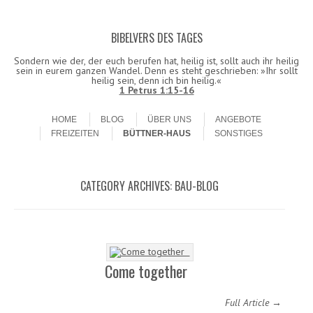
BIBELVERS DES TAGES
Datenschutzerklärung!
Ok
Sondern wie der, der euch berufen hat, heilig ist, sollt auch ihr heilig
sein in eurem ganzen Wandel. Denn es steht geschrieben: »Ihr sollt
heilig sein, denn ich bin heilig.«
1 Petrus 1:15-16
Skip to content
Menu
HOME
BLOG
ÜBER UNS
ANGEBOTE
FREIZEITEN
BÜTTNER-HAUS
SONSTIGES
CATEGORY ARCHIVES:
BAU-BLOG
Come together
Full Article →