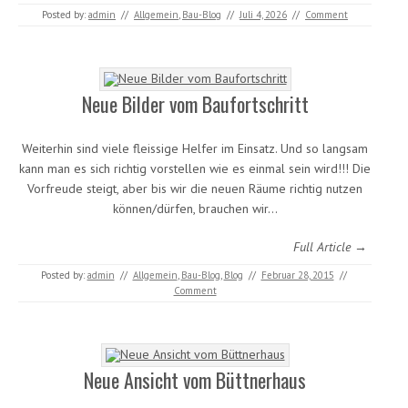
Posted by:
admin
//
Allgemein
,
Bau-Blog
//
Juli 4, 2026
//
Comment
Neue Bilder vom Baufortschritt
Weiterhin sind viele fleissige Helfer im Einsatz. Und so langsam
kann man es sich richtig vorstellen wie es einmal sein wird!!! Die
Vorfreude steigt, aber bis wir die neuen Räume richtig nutzen
können/dürfen, brauchen wir…
Full Article →
Posted by:
admin
//
Allgemein
,
Bau-Blog
,
Blog
//
Februar 28, 2015
//
Comment
Neue Ansicht vom Büttnerhaus