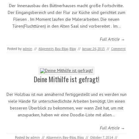
Der Innenausbau des Büttnerhauses macht große Fortschritte.
Der Eingangsbereich und der Flur zur Küche sind gerichtet zum
Fliesen . Im Moment laufen die Malerarbeiten. Die neuen
Türen(Fluchttüren) in den Alten Saal sind vorbereitet . Im…
Full Article →
Posted by:
admin
//
Allgemein
,
Bau-Blog
,
Blog
//
Januar 26, 2015
//
Comment
Deine Mithilfe ist gefragt!
Der Holzbau ist nun annähernd fertiggestellt und es werden nun
viele Hände für unterschiedlichste Arbeiten benötigt. Um einen
besseren Überblick zu bekommen, wer wann Zeit hat, um mit
anzupacken, haben wir eine Doodle-Liste mit allen…
Full Article →
Posted by:
admin
//
Allgemein
,
Bau-Blog
,
Blog
//
Oktober 7, 2014
//