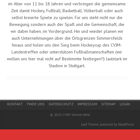
im Alter von 11 bis 18 Jahren und verbringen die gemeinsame
Zeit damit Hockey, Fußball, Basketball, Völkerball oder auch
selbst kreierte Spiele zu spielen. Für uns steht nicht nur die
Bewegung sondern auch der Spaß und die Gemeinschaft, die
wir dabei haben, im Vordergrund. Hin und wieder planen wir
auch Unternehmungen über die Ortsgrenzen Simmersfelds
hinaus und holen uns den Sieg beim Hockeycup des CVJM-
Landestreffen oder unterstützen Fußballmannschaften (wir
wollen uns hier mal nicht auf Bestimmte festlegen!!) lautstark im
Stadion in Stuttgart.
Footer Menu
KONTAKT
FINDE UNS
DATENSCHUTZ
IMPRESSUM
SITEMAP
LOGIN
© 2026
CVJM Simmersfeld
Leaf Theme
powered by
WordPress