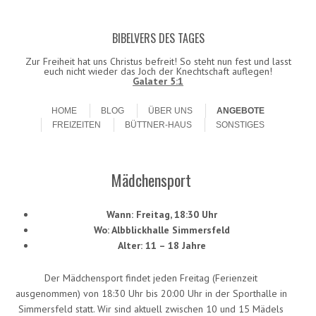
BIBELVERS DES TAGES
Datenschutzerklärung!
Ok
Zur Freiheit hat uns Christus befreit! So steht nun fest und lasst
euch nicht wieder das Joch der Knechtschaft auflegen!
Galater 5:1
Skip to content
Menu
HOME
BLOG
ÜBER UNS
ANGEBOTE
FREIZEITEN
BÜTTNER-HAUS
SONSTIGES
Mädchensport
Wann: Freitag, 18:30 Uhr
Wo: Albblickhalle Simmersfeld
Alter: 11 – 18 Jahre
Der Mädchensport findet jeden Freitag (Ferienzeit
ausgenommen) von 18:30 Uhr bis 20:00 Uhr in der Sporthalle in
Simmersfeld statt. Wir sind aktuell zwischen 10 und 15 Mädels