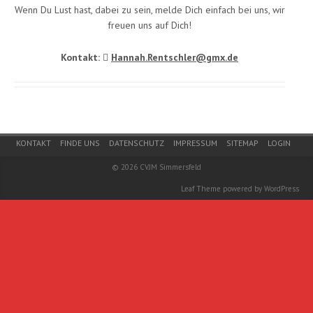
Wenn Du Lust hast, dabei zu sein, melde Dich einfach bei uns, wir
freuen uns auf Dich!
Kontakt:
Hannah.Rentschler@gmx.de
Footer Menu
KONTAKT
FINDE UNS
DATENSCHUTZ
IMPRESSUM
SITEMAP
LOGIN
© 2026
CVJM Simmersfeld
Leaf Theme
powered by
WordPress