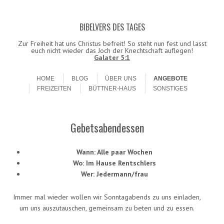
BIBELVERS DES TAGES
Datenschutzerklärung!
Ok
Zur Freiheit hat uns Christus befreit! So steht nun fest und lasst
euch nicht wieder das Joch der Knechtschaft auflegen!
Galater 5:1
Skip to content
Menu
HOME
BLOG
ÜBER UNS
ANGEBOTE
FREIZEITEN
BÜTTNER-HAUS
SONSTIGES
Gebetsabendessen
Wann: Alle paar Wochen
Wo: Im Hause Rentschlers
Wer: Jedermann/frau
Immer mal wieder wollen wir Sonntagabends zu uns einladen,
um uns auszutauschen, gemeinsam zu beten und zu essen.