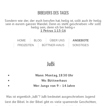
BIBELVERS DES TAGES
Datenschutzerklärung!
Ok
Sondern wie der, der euch berufen hat, heilig ist, sollt auch ihr heilig
sein in eurem ganzen Wandel. Denn es steht geschrieben: »Ihr sollt
heilig sein, denn ich bin heilig.«
1 Petrus 1:15-16
Skip to content
Menu
HOME
BLOG
ÜBER UNS
ANGEBOTE
FREIZEITEN
BÜTTNER-HAUS
SONSTIGES
JuBi
Wann: Montag, 18:30 Uhr
Wo: Büttnerhaus
Wer: Jungs von 9 – 14 Jahre
Was ist eigentlich „JuBi“? JuBi bedeutet ausgeschrieben: Jugend
liest die Bibel. In der Bibel gibt es viele spannende Geschichten,