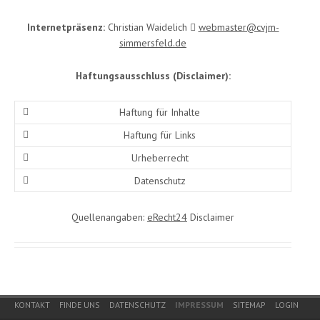
Internetpräsenz:
Christian Waidelich
webmaster@cvjm-
simmersfeld.de
Haftungsausschluss (Disclaimer):
Haftung für Inhalte
Haftung für Links
Urheberrecht
Datenschutz
Quellenangaben:
eRecht24
Disclaimer
Footer Menu
KONTAKT
FINDE UNS
DATENSCHUTZ
IMPRESSUM
SITEMAP
LOGIN