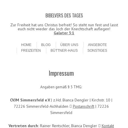
BIBELVERS DES TAGES
Datenschutzerklärung!
Ok
Zur Freiheit hat uns Christus befreit! So steht nun fest und lasst
euch nicht wieder das Joch der Knechtschaft auflegen!
Galater 5:1
Skip to content
Menu
HOME
BLOG
ÜBER UNS
ANGEBOTE
FREIZEITEN
BÜTTNER-HAUS
SONSTIGES
Impressum
Angaben gemäß § 5 TMG:
CVJM Simmersfeld e.V.
| z.Hd. Bianca Dengler | Kirchstr. 10 |
72226 Simmersfeld-Aichhalden
Postanschrift
| 72226
Simmersfeld
Vertreten durch:
Rainer Rentschler, Bianca Dengler
Kontakt