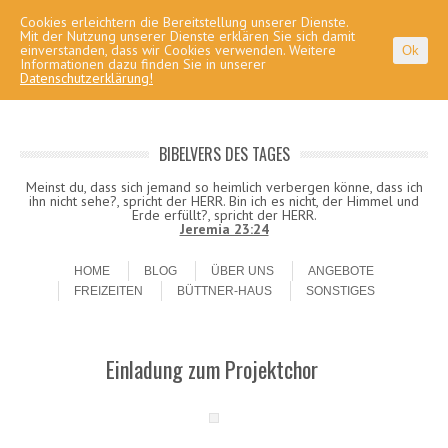
Cookies erleichtern die Bereitstellung unserer Dienste.
Mit der Nutzung unserer Dienste erklären Sie sich damit
einverstanden, dass wir Cookies verwenden. Weitere
Ok
Informationen dazu finden Sie in unserer
Datenschutzerklärung!
BIBELVERS DES TAGES
Meinst du, dass sich jemand so heimlich verbergen könne, dass ich
ihn nicht sehe?, spricht der HERR. Bin ich es nicht, der Himmel und
Erde erfüllt?, spricht der HERR.
Jeremia 23:24
Skip to content
Menu
HOME
BLOG
ÜBER UNS
ANGEBOTE
FREIZEITEN
BÜTTNER-HAUS
SONSTIGES
Einladung zum Projektchor