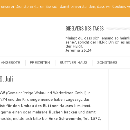
g unserer Dienste erklären Sie sich damit einverstanden, dass wir Cookies
BIBELVERS DES TAGES
Meinst du, dass sich jemand so heimli
sehe?, spricht der HERR. Bin ich es ni
der HERR.
Jeremia 23:24
ANGEBOTE
FREIZEITEN
BÜTTNER-HAUS
SONSTIGES
. Juli
WW
(Gemeinnützige Wohn-und Werkstätten GmbH) in
CVJM und die Kirchengemeinde haben zugesagt, das
 ist für den Umbau des Büttner-Hauses
bestimmt.
r gerne einen oder mehrere
Kuchen backen
und damit
öchte, melde sich bitte bei
Anke Schwemmle, Tel: 1372,