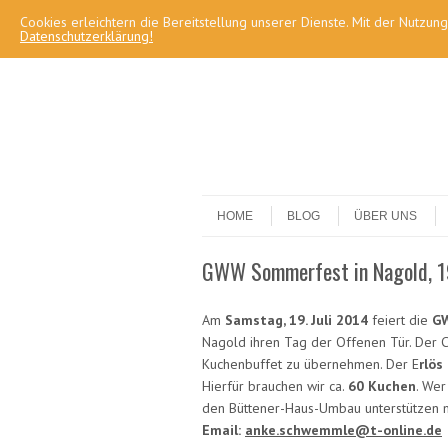
Cookies erleichtern die Bereitstellung unserer Dienste. Mit der Nutzun
Datenschutzerklärung!
Skip to content
Menu
HOME
BLOG
ÜBER UNS
GWW Sommerfest in Nagold, 19
Am
Samstag, 19. Juli 2014
feiert die
G
Nagold ihren Tag der Offenen Tür. Der 
Kuchenbuffet zu übernehmen. Der E
rlös
Hierfür brauchen wir ca.
60 Kuchen
. We
den Büttener-Haus-Umbau unterstützen m
Email:
anke.schwemmle@t-online.de