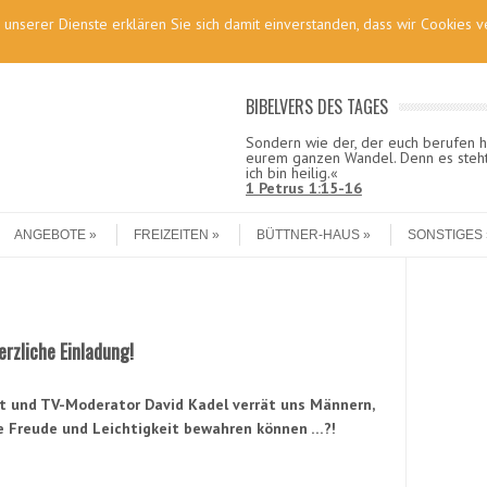
g unserer Dienste erklären Sie sich damit einverstanden, dass wir Cookies
BIBELVERS DES TAGES
Sondern wie der, der euch berufen hat, 
eurem ganzen Wandel. Denn es steht g
ich bin heilig.«
1 Petrus 1:15-16
ANGEBOTE
FREIZEITEN
BÜTTNER-HAUS
SONSTIGES
rzliche Einladung!
st und TV-Moderator David Kadel verrät uns Männern,
re Freude und Leichtigkeit bewahren können …?!