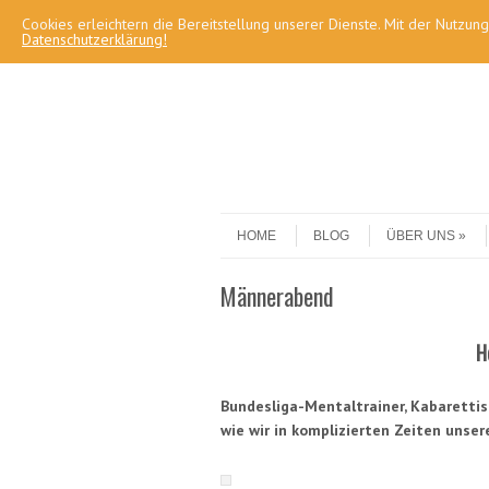
Cookies erleichtern die Bereitstellung unserer Dienste. Mit der Nutzun
Datenschutzerklärung!
Skip to content
Menu
HOME
BLOG
ÜBER UNS
Männerabend
He
Bundesliga-Mentaltrainer, Kabaretti
wie wir in komplizierten Zeiten unse