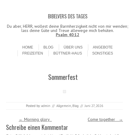
BIBELVERS DES TAGES
Datenschutzerklärung!
Ok
Du aber, HERR, wollest deine Barmherzigkeit nicht von mir wenden;
lass deine Güte und Treue allewege mich behüten.
Psalm 40:12
Skip to content
Menu
HOME
BLOG
ÜBER UNS
ANGEBOTE
FREIZEITEN
BÜTTNER-HAUS
SONSTIGES
Sommerfest
Posted by:
admin
//
Allgemein
,
Blog
//
Juni 27, 2026
Post navigation
←
Morning glory
Come together
→
Schreibe einen Kommentar