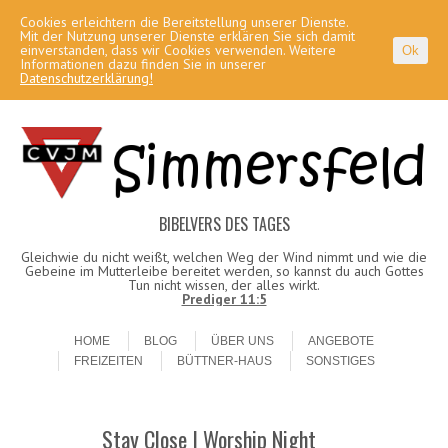
Cookies erleichtern die Bereitstellung unserer Dienste.
Mit der Nutzung unserer Dienste erklären Sie sich damit
einverstanden, dass wir Cookies verwenden. Weitere
Ok
Informationen dazu finden Sie in unserer
Datenschutzerklärung!
BIBELVERS DES TAGES
Gleichwie du nicht weißt, welchen Weg der Wind nimmt und wie die
Gebeine im Mutterleibe bereitet werden, so kannst du auch Gottes
Tun nicht wissen, der alles wirkt.
Prediger 11:5
Skip to content
Menu
HOME
BLOG
ÜBER UNS
ANGEBOTE
FREIZEITEN
BÜTTNER-HAUS
SONSTIGES
Stay Close | Worship Night