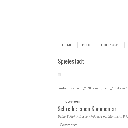
Datenschutzerklärung!
Ok
Skip to content
Menu
HOME
BLOG
ÜBER UNS
Spielestadt
Posted by:
admin
//
Allgemein
,
Blog
//
Oktober 1
Post navigation
←
Holyween
Schreibe einen Kommentar
Deine E-Mail-Adresse wird nicht veröffentlicht.
Erfo