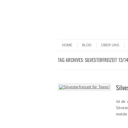
Datenschutzerklärung!
Ok
Skip to content
Menu
HOME
BLOG
ÜBER UNS
TAG ARCHIVES:
SILVESTERFREIZEIT 13/1
Silve
Ist dir
Silvest
melde 