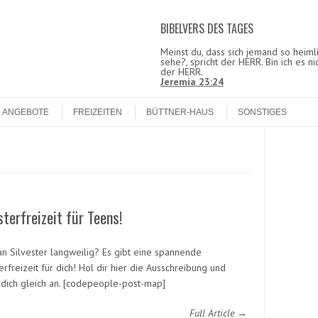
BIBELVERS DES TAGES
Meinst du, dass sich jemand so heimli
sehe?, spricht der HERR. Bin ich es ni
der HERR.
Jeremia 23:24
ANGEBOTE
FREIZEITEN
BÜTTNER-HAUS
SONSTIGES
4
sterfreizeit für Teens!
 an Silvester langweilig? Es gibt eine spannende
erfreizeit für dich! Hol dir hier die Ausschreibung und
dich gleich an. [codepeople-post-map]
Full Article →