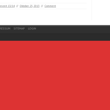
reizeit 13/14
//
Oktober 25, 2013
//
Comment
RESSUM
SITEMAP
LOGIN